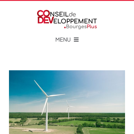
Passer
au
Ouvrir la barre d’outils
contenu
MENU
Qui sommes-nous ?
Actualités
Publications
Liens – Partenaires