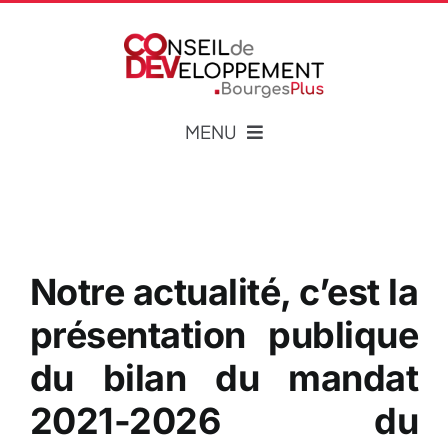
Passer
au
Ouvrir la barre d’outils
contenu
MENU
Qui sommes-nous ?
Notre actualité, c’est la
Actualités
présentation publique
Publications
du bilan du mandat
2021-2026 du
Liens – Partenaires